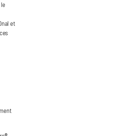
 le
Onal et
nces
ement
ère®