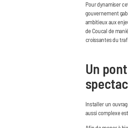
Pour dynamiser cet
gouvernement gabon
ambitieux aux enjeu
de Coucal de maniè
croissantes du tra
Un pont
spectac
Installer un ouvra
aussi complexe est 
Afin de mener à bie