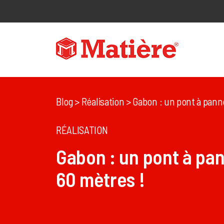
Blog
> Réalisation > Gabon : un pont à panneau d
RÉALISATION
Gabon : un pont à pa
60 mètres !