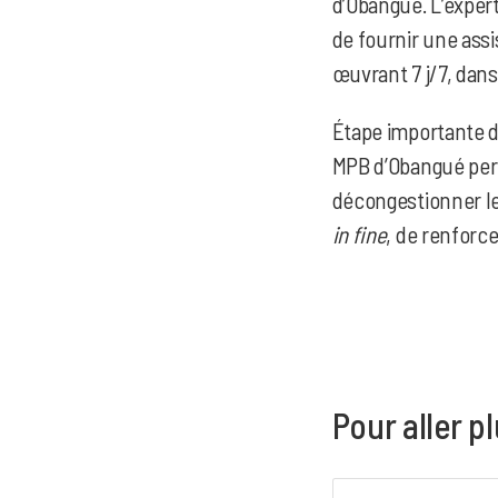
d’Obangué. L’expert
de fournir une assi
œuvrant 7 j/7, dan
Étape importante d
MPB d’Obangué perme
décongestionner les
in fine
, de renforce
Pour aller pl