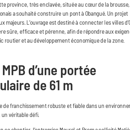
te province, très enclavée, située au cœur de la brousse,
ais a souhaité construire un pont à Obangué. Un projet
x majeurs. L’ouvrage est destiné à connecter les villes d’
re sûre, efficace et pérenne, afin de répondre aux exige
fic routier et au développement économique de la zone.
 MPB d’une portée
ulaire de 61 m
ge de franchissement robuste et fiable dans un environn
un véritable défi.
n ce chantier, l’entreprise Maurel et Prom a sollicité Mati