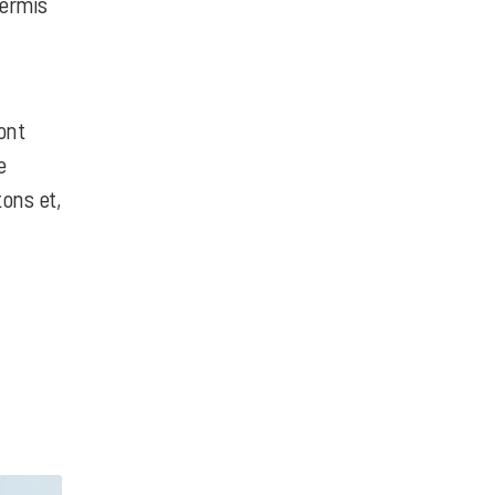
permis
ont
e
tons et,