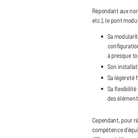
Répondant aux norm
etc.), le pont mod
Sa modularité
configuratio
à presque to
Son installat
Sa légèreté f
Sa flexibilité
des élément
Cependant, pour réus
compétence d’équip