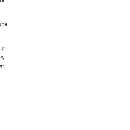
’une
our
s,
ar