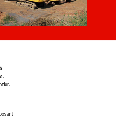
é
s,
tier.
oposant