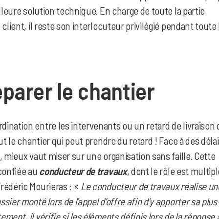
illeure solution technique. En charge de toute la partie
client, il reste son interlocuteur privilégié pendant toute 
parer le chantier
ination entre les intervenants ou un retard de livraison 
out le chantier qui peut prendre du retard ! Face
à des déla
, mieux vaut miser sur une organisation sans faille. Cette
 confiée au
conducteur de travaux
, dont le rôle est multipl
rédéric Mourieras : «
Le conducteur de travaux réalise un
sier monté lors de l’appel d’offre afin d’y apporter sa plus
ent, il vérifie si les éléments définis lors de la réponse à