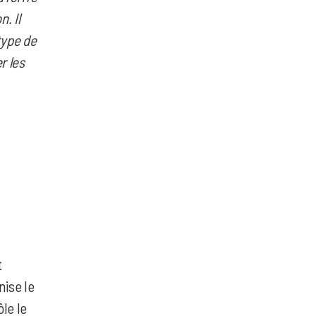
. Il
type de
r les
t
nise le
ôle le