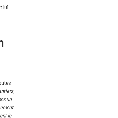
t lui
n
toutes
antiers,
ons un
ssement
ent le