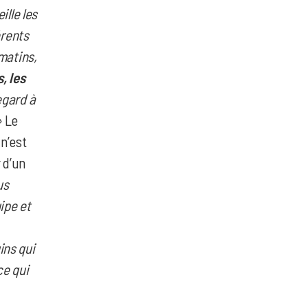
ille les
érents
matins,
, les
egard à
»
Le
 n’est
 d’un
us
ipe et
ins qui
ce qui