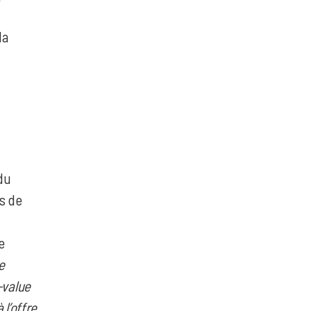
la
du
is de
e
e
-value
 l’offre