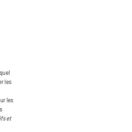
 quel
er les
ur les
rs
ifs et