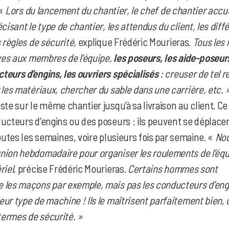
 «
Lors du lancement du chantier, le chef de chantier accue
cisant le type de chantier, les attendus du client, les diff
s règles de sécurité,
explique Frédéric Mourieras.
Tous les 
ives aux membres de l’équipe,
les poseurs, les aide-poseurs
teurs d’engins, les ouvriers spécialisés
: creuser de tel r
 les matériaux, chercher du sable dans une carrière, etc. 
ste sur le même chantier jusqu’à sa livraison au client. Ce
ucteurs d’engins ou des poseurs : ils peuvent se déplacer
toutes les semaines, voire plusieurs fois par semaine. «
No
nion hebdomadaire pour organiser les roulements de l’équ
riel,
précise Frédéric Mourieras.
Certains hommes sont
 les maçons par exemple, mais pas les conducteurs d’eng
ur type de machine ! Ils le maîtrisent parfaitement bien, 
 termes de sécurité. »