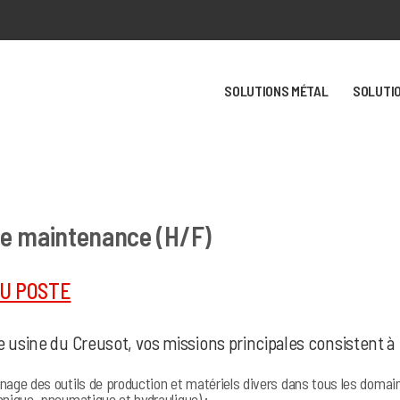
SOLUTIONS MÉTAL
SOLUTI
de maintenance (H/F)
DU POSTE
e usine du Creusot, vos missions principales consistent à 
nage des outils de production et matériels divers dans tous les dom
anique, pneumatique et hydraulique) ;