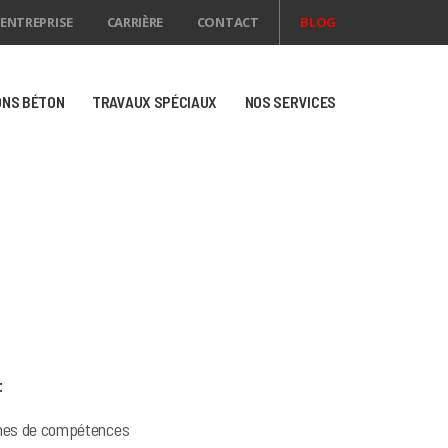
ENTREPRISE
CARRIÈRE
CONTACT
BLOG
ONS BÉTON
TRAVAUX SPÉCIAUX
NOS SERVICES
:
aines de compétences