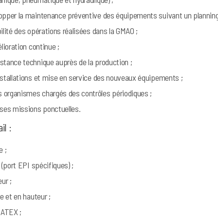
opper la maintenance préventive des équipements suivant un planning 
bilité des opérations réalisées dans la GMAO ;
élioration continue ;
stance technique auprès de la production ;
nstallations et mise en service des nouveaux équipements ;
 organismes chargés des contrôles périodiques ;
rses missions ponctuelles.
il :
e ;
r (port EPI spécifiques) ;
eur ;
le et en hauteur ;
u ATEX ;