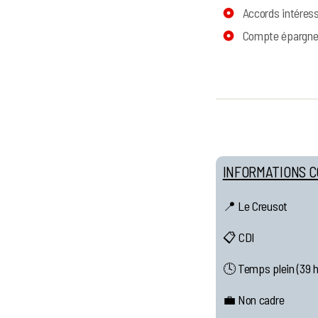
Accords intéress
Compte épargne
INFORMATIONS 
📍 Le Creusot
📋 CDI
🕓 Temps plein (39 h
💼 Non cadre