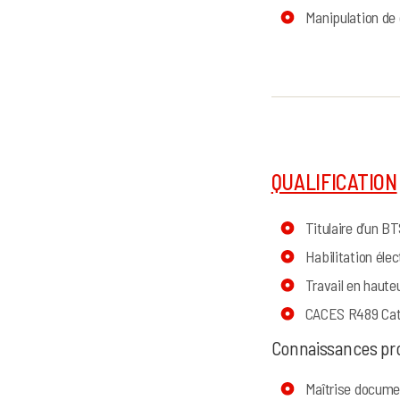
Manipulation de 
QUALIFICATION
Titulaire d’un B
Habilitation éle
Travail en hauteu
CACES R489 Cat
Connaissances pro
Maîtrise documen