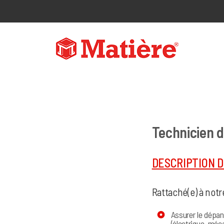
Technicien 
DESCRIPTION 
Rattaché(e) à notr
Assurer le dépan
(électrique, méc